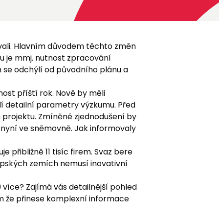
ovali. Hlavním důvodem těchto změn
ou je mmj. nutnost zpracování
 se odchýlí od původního plánu a
tnost příští rok. Nově by měli
ědí detailní parametry výzkumu. Před
m projektu. Zmíněné zjednodušení by
je nyní ve sněmovně. Jak informovaly
přibližně 11 tisíc firem. Svaz bere
opských zemích nemusí inovativní
 více? Zajímá vás detailnější pohled
om že přinese komplexní informace