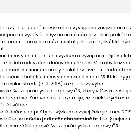
daňových odpočtů na výzkum a vývoj
jsme vás již inform
podporu nevyužívá, i když na ni má nárok. Velkou překážk
m prací. U projektu může nastat plno změn, kvůli kterým
at.
ění
daňových odpočtů na výzkum a vývoj
mají přijít v pla
 až k datu odevzdání daňového přiznání. V tu chvíli už v
u muset na finanční úřady zaslat tzv. avízo s předměte
ýt součástí balíčků daňových novinek na rok 2019, který 
 minulou středu (7. 11. 2018) rozpočtový výbor.
isko Svazu průmyslu a dopravy ČR, který v Česku zastupuje 
nční správě. Zároveň ale upozorňuje, že v některých evr
vádět vůbec.
teré
daňové odpočty na výzkum a vývoj
čekají v roce 2019
astněte se našeho
jedinečného semináře
, který nejen
odbornou záštitu právě Svazu průmyslu a dopravy ČR.