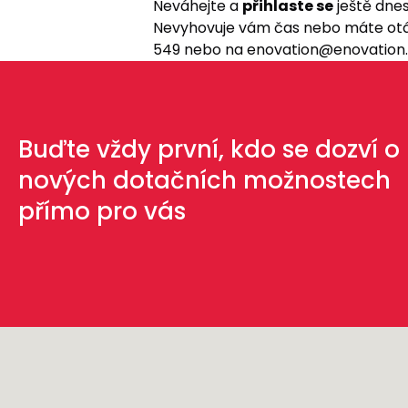
Neváhejte a
přihlaste se
ještě dnes
Nevyhovuje vám čas nebo máte otázk
549 nebo na
enovation@enovation
Buďte vždy první, kdo se dozví o
nových dotačních možnostech
přímo pro vás