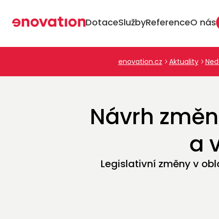
Web
Dotace
Služby
Reference
O nás
enovation.cz
Aktuality
Ned
Návrh změn
a 
Legislativní změny v ob