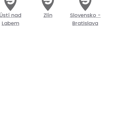
Ústí nad
Zlín
Slovensko -
Labem
Bratislava