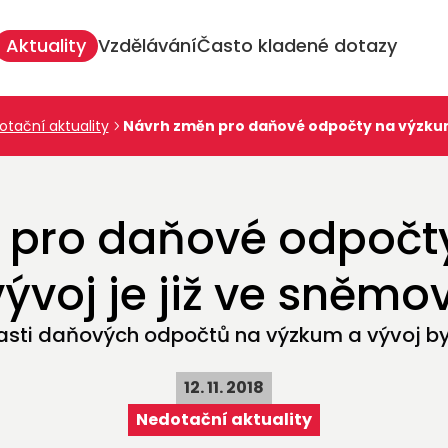
inář: TREND a daňové odpočty v praxi aneb vývoj, který se zaplatí
Aktuality
Vzdělávání
Často kladené dotazy
otační aktuality
Návrh změn pro daňové odpočty na výzkum 
 pro daňové odpočt
vývoj je již ve sněmo
lasti daňových odpočtů na výzkum a vývoj by 
12. 11. 2018
Nedotační aktuality