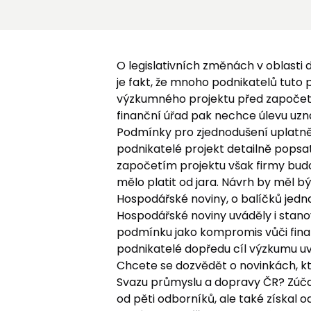
O legislativních změnách v oblasti
je fakt, že mnoho podnikatelů tuto 
výzkumného projektu před započetí
finanční úřad pak nechce úlevu uzn
Podmínky pro zjednodušení uplatn
podnikatelé projekt detailně popsat
započetím projektu však firmy budo
mělo platit od jara. Návrh by měl b
Hospodářské noviny, o balíčků jednal
Hospodářské noviny uváděly i stanov
podmínku jako kompromis vůči fina
podnikatelé dopředu cíl výzkumu u
Chcete se dozvědět o novinkách, k
Svazu průmyslu a dopravy ČR? Zúč
od pěti odborníků, ale také získal 