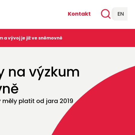
Kontakt
EN
a vývoj je již ve sněmovně
y na výzkum
vně
měly platit od jara 2019