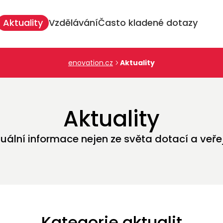
inář: TREND a daňové odpočty v praxi aneb vývoj, který se zaplatí
Aktuality
Vzdělávání
Často kladené dotazy
enovation.cz
Aktuality
Aktuality
tuální informace nejen ze světa dotací a veře
Kategorie aktualit