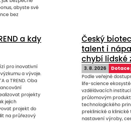
e, jak bezpečně
bonus, abyste své
once bez
TREND a kdy
Český biote
talent i náp
chybí lidské 
í pro inovativní
3. 8. 2026
Dotace 
 výzkumu a vývoje.
Podle veřejně dostup
ÉTA a TREND. Oba
life-science ekosyst
inancování
vzdělávacích instituc
alizovat projekty
průlomovým produktem
k jejich
technologického princ
vovat projekt do
preklinické a klinické
it na průřezový
nastavení výroby, cer