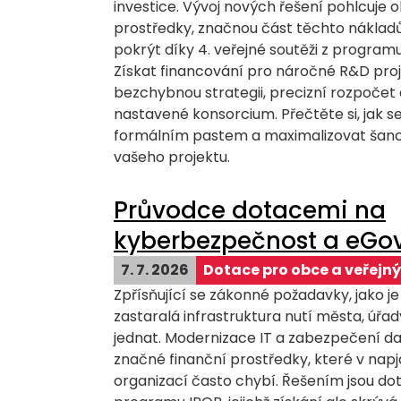
investice. Vývoj nových řešení pohlcuje 
prostředky, značnou část těchto náklad
pokrýt díky 4. veřejné soutěži z progra
Získat financování pro náročné R&D proj
bezchybnou strategii, precizní rozpočet
nastavené konsorcium. Přečtěte si, jak s
formálním pastem a maximalizovat šanc
vašeho projektu.
Průvodce dotacemi na
kyberbezpečnost a eGo
7. 7. 2026
Dotace pro obce a veřejný
Zpřísňující se zákonné požadavky, jako je
zastaralá infrastruktura nutí města, úřa
jednat. Modernizace IT a zabezpečení da
značné finanční prostředky, které v na
organizací často chybí. Řešením jsou dota