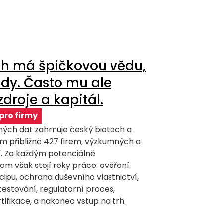
ch má špičkovou vědu,
ady. Často mu ale
zdroje a kapitál.
pro firmy
ných dat zahrnuje český biotech a
ém přibližně 427 firem, výzkumných a
í. Za každým potenciálně
 však stojí roky práce: ověření
ipu, ochrana duševního vlastnictví,
 testování, regulatorní proces,
tifikace, a nakonec vstup na trh.