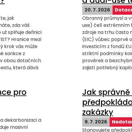
i?
a dual-use 
20. 7. 2026
Dotace
e, jak
Obranný průmysl a výv
háte, zda váš
use) čelí extrémním
ž splňuje definici
zdroje na trhu často 
IST? Hranice mezi
(EIC) vůbec poprvé o
ý krok vás může
investicím z fondů EU. 
dné sankce z
striktní podmínky koi
e v obou dotačních
prověrek a bezchybně 
cestu, která dává
zajistí potřebný kapit
nce pro
Jak správně 
předpokláda
zakázky
na dekarbonizaci a
9. 7. 2026
Nedotač
duje masivní
Stanovujete předpokl