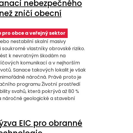
sanaci nebezpečného
než zničí obecní
 pro obce a veřejný sektor
ebo nestabilní skalní masivy
i soukromé vlastníky obrovské riziko.
vést k nevratným škodám na
líčových komunikací a v nejhorším
ivotů. Sanace takových lokalit je však
 mimořádně náročná. Právě proto je
račního programu Životní prostředí
ility svahů, která pokrývá až 80 %
a náročné geologické a stavební
ýzva EIC pro obranné