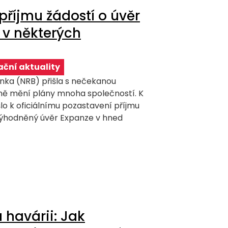
příjmu žádostí o úvěr
 v některých
ční aktuality
nka (NRB) přišla s nečekanou
ně mění plány mnoha společností. K
lo k oficiálnímu pozastavení příjmu
výhodněný úvěr Expanze v hned
 havárii: Jak