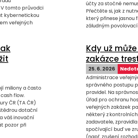
 řadu
účty za stočné nemus
. V tomto průvodci
Přečtěte si, jak z nut
t kybernetickou
který přinese jasnou 
stem veřejných
záludným povolovac
tak
Kdy už může 
žit
zakázce tre
25. 6. 2026
Nedota
Administrace veřejný
správného postupu po
jí miliony a často
pravidel. Na správno
cash flow.
Úřad pro ochranu hos
ury ČR (TA ČR)
veřejných zakázek pak
štědrou dotační
některý z kontrolníc
a váš inovační
zadavatele, zpravidl
át pozor při
spočívající buď ve z
(např. zrušení rozho