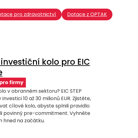
tace pro zdravotnictví
Dotace z OPTAK
investiční kolo pro EIC
e
pro firmy
kolo v obranném sektoru? EIC STEP
investici 10 až 30 milionů EUR. Zjistěte,
at cílové kolo, abyste splnili pravidlo
ali povinný pre-commitment. Vyhněte
 hned na začátku.