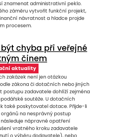
í znamenat administrativní peklo.
ného záměru vytvořit funkční projekt,
finanční návratnost a hladce projde
ím procesem.
být chyba při veřejné
stným činem
ční aktuality
ch zakázek není jen otázkou
dle zákona či dotačních nebo jiných
st postupu zadavatele dohlíží zejména
podářské soutěže. U dotačních
 také poskytovatel dotace. Přijde-li
h orgánů na nesprávný postup
a následuje nápravné opatření
rušení vratného kroku zadavatele
dnutí o výběru dodavatele), nebo