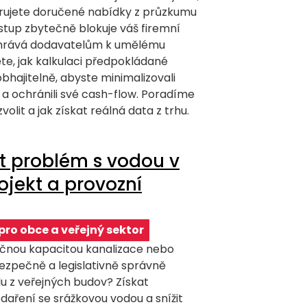
rujete doručené nabídky z průzkumu
stup zbytečně blokuje váš firemní
ahrává dodavatelům k umělému
ěte, jak kalkulaci předpokládané
bhajitelně, abyste minimalizovali
 a ochránili své cash-flow. Poradíme
olit a jak získat reálná data z trhu.
t problém s vodou v
ojekt a provozní
pro obce a veřejný sektor
ečnou kapacitou kanalizace nebo
bezpečně a legislativně správně
u z veřejných budov? Získat
daření se srážkovou vodou a snížit