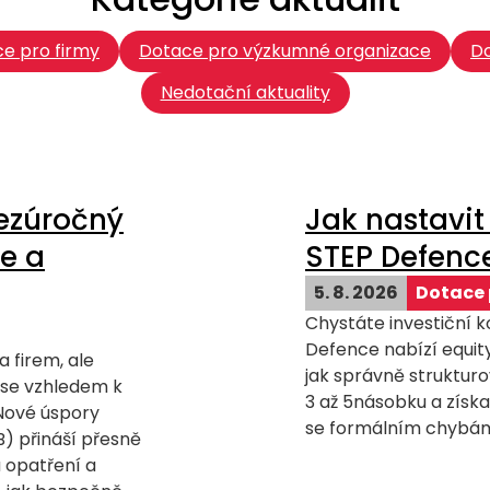
e pro firmy
Dotace pro výzkumné organizace
Do
Nedotační aktuality
ezúročný
Jak nastavit 
e a
STEP Defenc
5. 8. 2026
Dotace 
Chystáte investiční 
Defence nabízí equity 
 firem, ale
jak správně strukturov
 se vzhledem k
3 až 5násobku a získ
Nové úspory
se formálním chybám
) přináší přesně
á opatření a