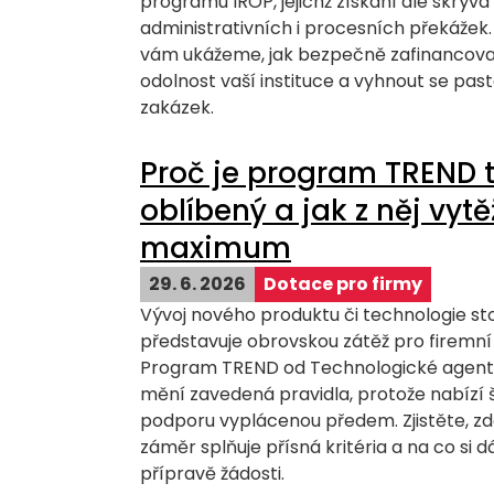
programu IROP, jejichž získání ale skrývá
administrativních i procesních překážek
vám ukážeme, jak bezpečně zafinancova
odolnost vaší instituce a vyhnout se pa
zakázek.
Proč je program TREND 
oblíbený a jak z něj vytě
maximum
29. 6. 2026
Dotace pro firmy
Vývoj nového produktu či technologie sto
představuje obrovskou zátěž pro firemní 
Program TREND od Technologické agent
mění zavedená pravidla, protože nabízí 
podporu vyplácenou předem. Zjistěte, zd
záměr splňuje přísná kritéria a na co si d
přípravě žádosti.