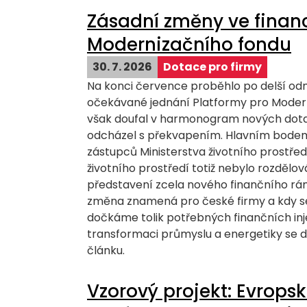
Zásadní změny ve finan
Modernizačního fondu
30. 7. 2026
Dotace pro firmy
Na konci července proběhlo po delší od
očekávané jednání Platformy pro Modern
však doufal v harmonogram nových dota
odcházel s překvapením. Hlavním bode
zástupců Ministerstva životního prostřed
životního prostředí totiž nebylo rozdělov
představení zcela nového finančního rá
změna znamená pro české firmy a kdy s
dočkáme tolik potřebných finančních inj
transformaci průmyslu a energetiky se 
článku.
Vzorový projekt: Evrops