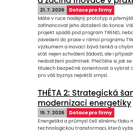
a začíná inovace v prax
21. 7. 2026
Dotace pro firmy
Máte v ruce nadějný prototyp a přemýšlít
zafinancovat jeho dotažení do konce. Vá
projekt spadá pod program TREND, nebo u
zavedení do praxe v rámci programu TW
výzkumem a inovací bývá tenká a chybn
stát nejen schválení žádosti, ale i přípa
nedodržení podmínek. Přečtěte si, jak s
titulech bezpečně zorientovat a vybrat 
pro váš byznys největší smysl.
THÉTA 2: Strategická ša
modernizaci energetiky
15. 7. 2026
Dotace pro firmy
Energetika a průmysl čelí silnému tlaku 
technologickou transformaci, která vyža