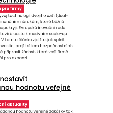
technologie
 pro firmy
oj technologií dvojího užití (dual-
 finančním nárokům, které běžné
nepokryjí. Evropská inovační rada
tevírá cestu k masivním scale-up
V tomto článku zjistíte, jak splnit
nvestic, projít sítem bezpečnostních
připravit žádost, která vaší firmě
ál pro expanzi.
nastavit
nou hodnotu veřejné
ní aktuality
ádanou hodnotu veřejné zakázky tak,