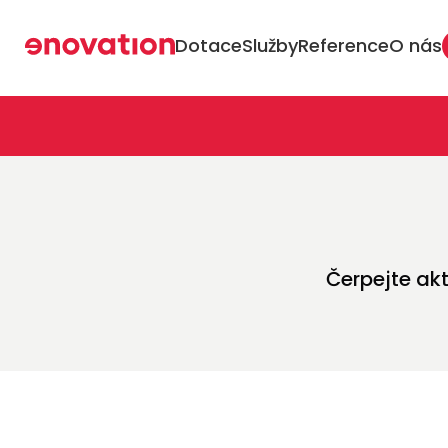
Web
Dotace
Služby
Reference
O nás
Čerpejte ak