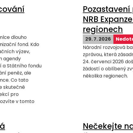
cování
Pozastavení 
NRB Expanze
regionech
mlce dlouho
29. 7. 2026
Nedota
izační fond. Kdo
Národní rozvojová ba
čních výzev,
zprávou, která zásad
m agendy
24. červenci 2026 doš
í a Státního fondu
žádostí o oblíbený z
ání peněz, ale
několika regionech.
mce. Co tato
e skutečně
ekcí pro
dozvíte v tomto
ká
Nečekejte na