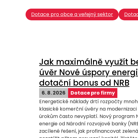
Dotace pro obce a veřejný sektor
Dotac
Jak maximálně využít b
úvěr Nové úspory energi
dotační bonus od NRB
6. 8. 2026
Dotace pro firmy
Energetické náklady drtí rozpočty mnoha
klasické komerční úvěry na modernizaci
úrokům často nevyplatí. Nový program 
energie od Národní rozvojové banky (NRB
zacílené řešení, jak profinancovat zelen