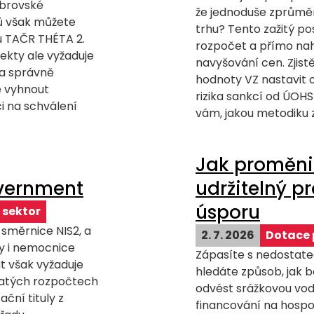
obrovské
že jednoduše zprůmě
ů však můžete
trhu? Tento zažitý po
mu TAČR THÉTA 2.
rozpočet a přímo n
ekty ale vyžaduje
navyšování cen. Zjist
 a správně
hodnoty VZ nastavit o
e vyhnout
rizika sankcí od ÚOHS
i na schválení
vám, jakou metodiku zv
Jak proměni
vernment
udržitelný pr
úsporu
 sektor
 směrnice NIS2, a
2. 7. 2026
Dotace 
dy i nemocnice
Zápasíte s nedostat
t však vyžaduje
hledáte způsob, jak 
pjatých rozpočtech
odvést srážkovou vod
ční tituly z
financování na hospo