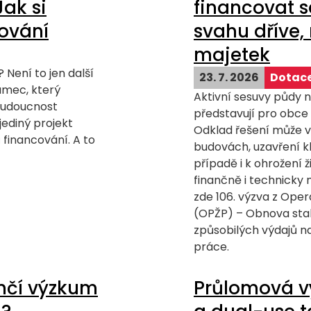
Jak si
financovat 
cování
svahu dříve, 
majetek
 Není to jen další
23. 7. 2026
Dotace
rámec, který
Aktivní sesuvy půdy n
budoucnost
představují pro obce 
jediný projekt
Odklad řešení může 
financování. A to
budovách, uzavření k
případě i k ohrožení ž
finančně i technicky
zde 106. výzva z Ope
(OPŽP) – Obnova stab
způsobilých výdajů n
práce.
ončí výzkum
Průlomová v