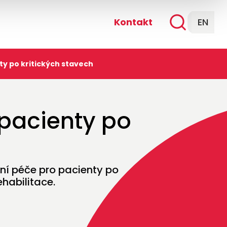
Kontakt
EN
ty po kritických stavech
 pacienty po
ní péče pro pacienty po
habilitace.