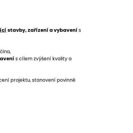
ící
stavby, zařízení a vybavení
s
čina,
bavení
s cílem zvýšení kvality a
cení projektu, stanovení povinně