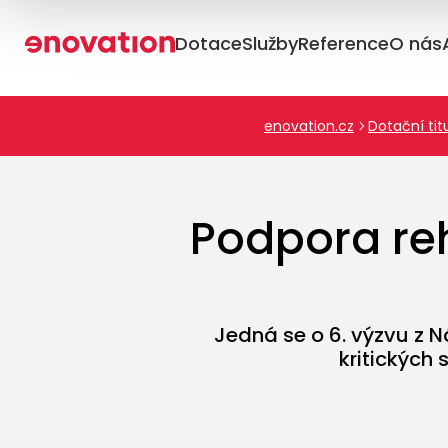
Web
Dotace
Služby
Reference
O nás
enovation.cz
Dotační tit
Podpora reh
Jedná se o 6. výzvu z 
kritických