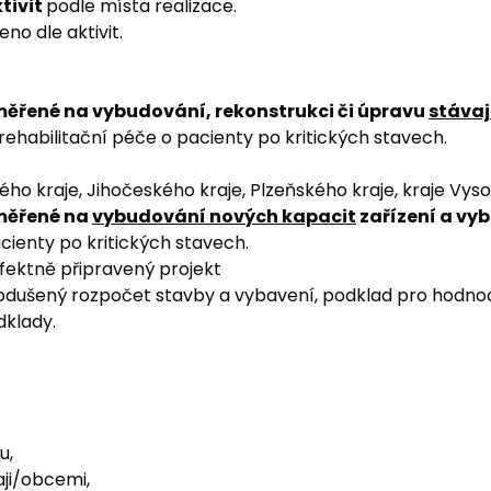
tivit
podle místa realizace.
no dle aktivit.
ěřené na vybudování, rekonstrukci či úpravu
stávaj
 rehabilitační péče o pacienty po kritických stavech.
o kraje, Jihočeského kraje, Plzeňského kraje, kraje Vyso
měřené na
vybudování nových kapacit
zařízení a vy
cienty po kritických stavech.
rfektně připravený projekt
nodušený rozpočet stavby a vybavení, podklad pro hodno
dklady.
u,
ji/obcemi,