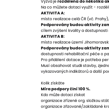
Výzva je
rozdělena do několika ak
Na co můžete dotaci využít - rozděle
AKTIVITA A:
místo realizace celá ČR (vč. Prahy),
Podporovány budou aktivity zam
cílem zvýšení kvality a dostupnosti
AKTIVITA B:
místo realizace území Jihomoravskéh
Podporovány budou aktivity za
dostupnosti rehabilitační péče o pa
Pro přidělení dotace je potřeba pe
Musí obsahovat studii stavby, zjed
vykazovaných indikátorů a další po
Kolik získáte
Míra podpory činí 100 %.
Kdo může dotaci získat
organizace zřízené org. složkou stát
organizace zřizované/zakládané kra