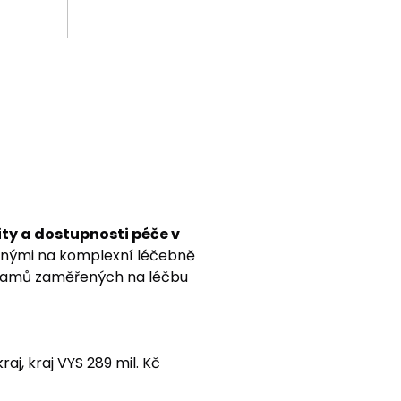
lity a dostupnosti péče v
enými na komplexní léčebně
ogramů zaměřených na léčbu
kraj, kraj VYS 289 mil. Kč