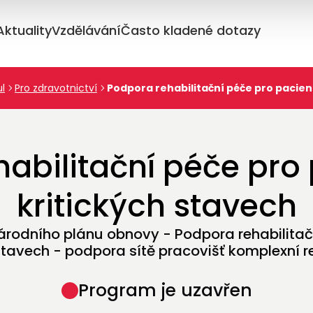
inář: TREND a daňové odpočty v praxi aneb vývoj, který se zaplatí
Aktuality
Vzdělávání
Často kladené dotazy
ul
Pro zdravotnictví
Podpora rehabilitační péče pro pacien
abilitační péče pro
kritických stavech
Národního plánu obnovy - Podpora rehabilitač
 stavech - podpora sítě pracovišť komplexní re
Program je uzavřen