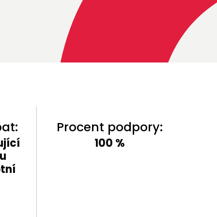
at:
Procent podpory:
jící
100 %
bu
tní