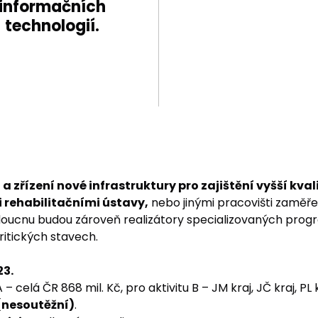
informačních
technologií.
j a zřízení nové infrastruktury pro zajištění vyšší kva
 rehabilitačními ústavy,
nebo jinými pracovišti zaměř
budoucnu budou zároveň realizátory specializovaných pr
ritických stavech.
023
.
 – celá ČR 868 mil. Kč, pro aktivitu B – JM kraj, JČ kraj, PL 
(nesoutěžní)
.